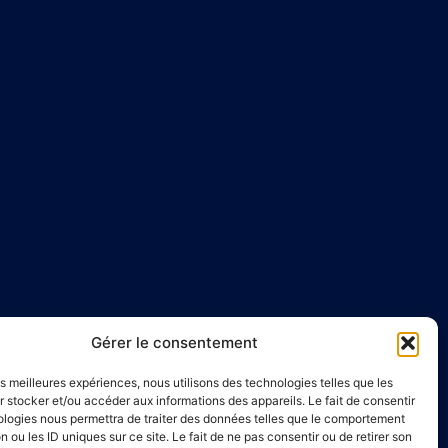
Gérer le consentement
e
Liens utiles
les meilleures expériences, nous utilisons des technologies telles que les
Annuaire de santé
 stocker et/ou accéder aux informations des appareils. Le fait de consentir
ologies nous permettra de traiter des données telles que le comportement
00 à 16h00
Mentions légales
n ou les ID uniques sur ce site. Le fait de ne pas consentir ou de retirer son
Politique de confidentialité