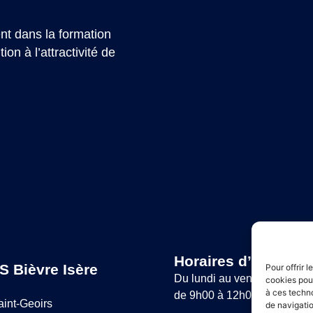
t dans la formation
on à l’attractivité de
Horaires d’ouvertur
S Bièvre Isère
Pour offrir 
Du lundi au vendredi :
cookies pour
à ces techn
de 9h00 à 12h00 et de 14h
aint-Geoirs
de navigatio