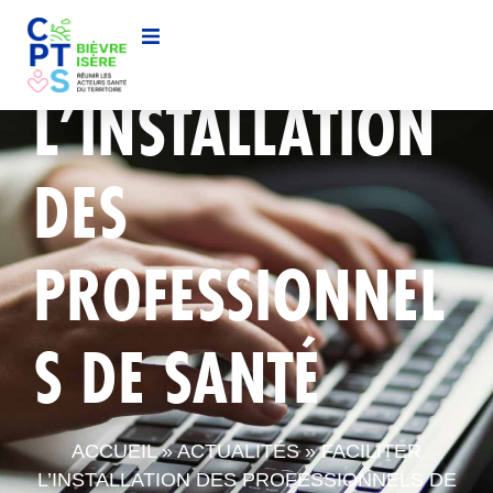
FACILITER
L’INSTALLATION
DES
PROFESSIONNEL
S DE SANTÉ
ACCUEIL
»
ACTUALITÉS
»
FACILITER
L’INSTALLATION DES PROFESSIONNELS DE