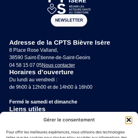
NEWSLETTER
Adresse de la CPTS Bièvre Isère
8 Place Rose Valland,
38590 Saint-Étienne-de-Saint-Geoirs
04 58 15 07 05
Nous contacter
Horaires d’ouverture
Du lundi au vendredi :
de 9h00 à 12h00 et de 14h00 à 16h00
Fermé le samedi et dimanche
Liens utiles
Annuaire de santé
Gérer le consentement
Mentions légales
Politique de confidentialité
Pour offrir les meilleures expériences, nous utilisons des technologies
telles que les cookies pour stocker et/ou accéder aux informations des