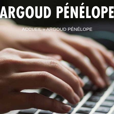
ARGOUD PÉNÉLOP
LA CPTS
ACTUALITÉS
LE
ACCUEIL
»
ARGOUD PÉNÉLOPE