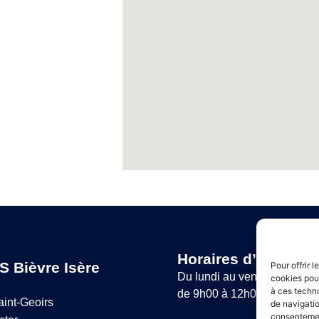
Horaires d’ouvertur
S Bièvre Isère
Pour offrir 
Du lundi au vendredi :
cookies pour
à ces techn
de 9h00 à 12h00 et de 14h
aint-Geoirs
de navigatio
consentement