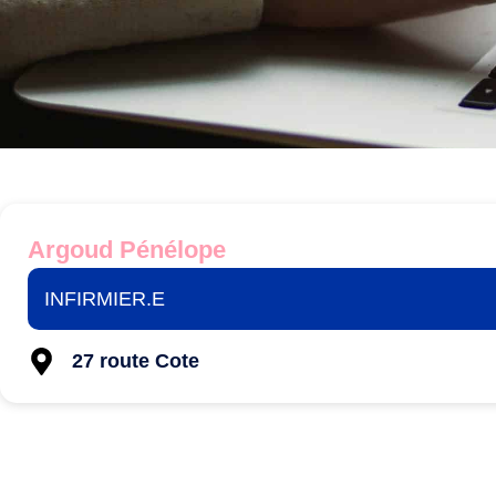
Argoud Pénélope
INFIRMIER.E
27 route Cote