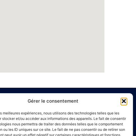
Gérer le consentement
e
Liens utiles
les meilleures expériences, nous utilisons des technologies telles que les
Annuaire de santé
 stocker et/ou accéder aux informations des appareils. Le fait de consentir
ologies nous permettra de traiter des données telles que le comportement
00 à 16h00
Mentions légales
n ou les ID uniques sur ce site. Le fait de ne pas consentir ou de retirer son
Politique de confidentialité
 peut avoir un effet négatif sur certaines caractéristiques et fonctions.