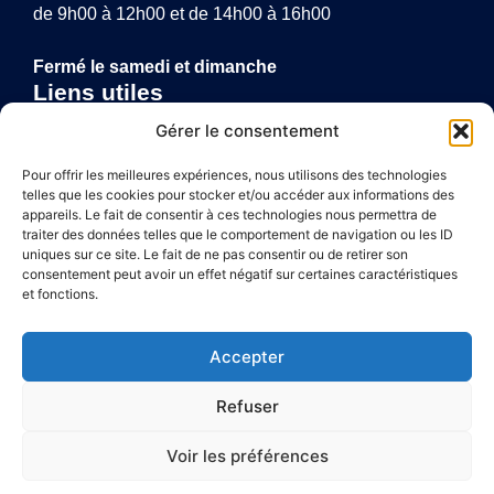
de 9h00 à 12h00 et de 14h00 à 16h00
Fermé le samedi et dimanche
Liens utiles
Annuaire de santé
Gérer le consentement
Mentions légales
Politique de confidentialité
Pour offrir les meilleures expériences, nous utilisons des technologies
telles que les cookies pour stocker et/ou accéder aux informations des
Plan du site
appareils. Le fait de consentir à ces technologies nous permettra de
traiter des données telles que le comportement de navigation ou les ID
uniques sur ce site. Le fait de ne pas consentir ou de retirer son
consentement peut avoir un effet négatif sur certaines caractéristiques
Accessibilité
et fonctions.
Mentions légales
Accepter
Plan du site
Refuser
Confidentialité
Voir les préférences