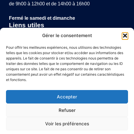
de 9h00 à 12h00 et de 14h00 à 16h00
Fermé le samedi et dimanche
Liens utiles
Annuaire de santé
Gérer le consentement
Mentions légales
Politique de confidentialité
Pour offrir les meilleures expériences, nous utilisons des technologies
telles que les cookies pour stocker et/ou accéder aux informations des
Plan du site
appareils. Le fait de consentir à ces technologies nous permettra de
traiter des données telles que le comportement de navigation ou les ID
uniques sur ce site. Le fait de ne pas consentir ou de retirer son
consentement peut avoir un effet négatif sur certaines caractéristiques
Accessibilité
et fonctions.
Mentions légales
Accepter
Plan du site
Refuser
Confidentialité
Voir les préférences