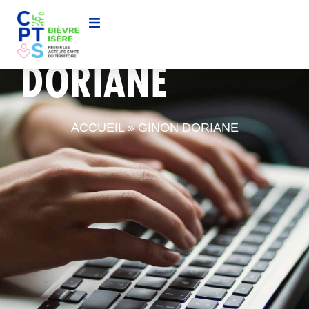
GINON
DORIANE
ACCUEIL
»
GINON DORIANE