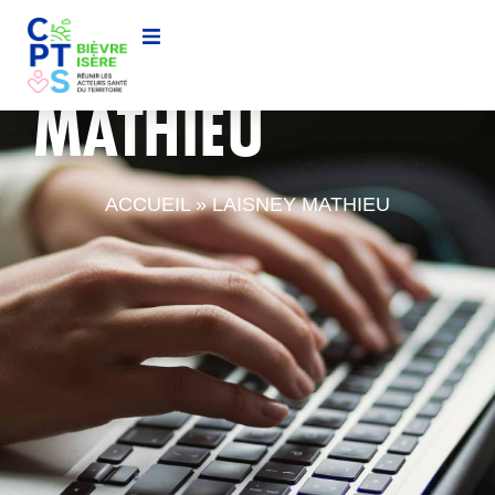
LAISNEY
MATHIEU
ACCUEIL
»
LAISNEY MATHIEU