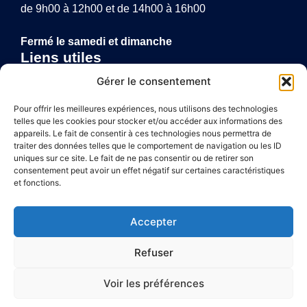
de 9h00 à 12h00 et de 14h00 à 16h00
Fermé le samedi et dimanche
Liens utiles
Annuaire de santé
Gérer le consentement
Mentions légales
Politique de confidentialité
Pour offrir les meilleures expériences, nous utilisons des technologies
telles que les cookies pour stocker et/ou accéder aux informations des
Plan du site
appareils. Le fait de consentir à ces technologies nous permettra de
traiter des données telles que le comportement de navigation ou les ID
uniques sur ce site. Le fait de ne pas consentir ou de retirer son
consentement peut avoir un effet négatif sur certaines caractéristiques
Accessibilité
et fonctions.
Mentions légales
Accepter
Plan du site
Refuser
Confidentialité
Voir les préférences