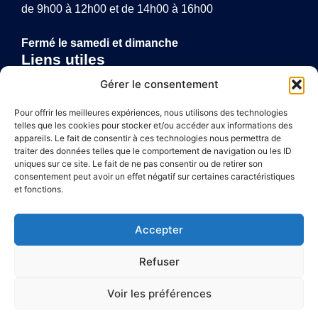
de 9h00 à 12h00 et de 14h00 à 16h00
Fermé le samedi et dimanche
Liens utiles
Annuaire de santé
Gérer le consentement
Mentions légales
Politique de confidentialité
Pour offrir les meilleures expériences, nous utilisons des technologies
telles que les cookies pour stocker et/ou accéder aux informations des
Plan du site
appareils. Le fait de consentir à ces technologies nous permettra de
traiter des données telles que le comportement de navigation ou les ID
uniques sur ce site. Le fait de ne pas consentir ou de retirer son
consentement peut avoir un effet négatif sur certaines caractéristiques
Accessibilité
et fonctions.
Mentions légales
Accepter
Plan du site
Refuser
Confidentialité
Voir les préférences