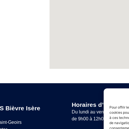
Horaires d’ouvertur
S Bièvre Isère
Pour offrir 
Du lundi au vendredi :
cookies pour
à ces techn
de 9h00 à 12h00 et de 14h
aint-Geoirs
de navigatio
consentement