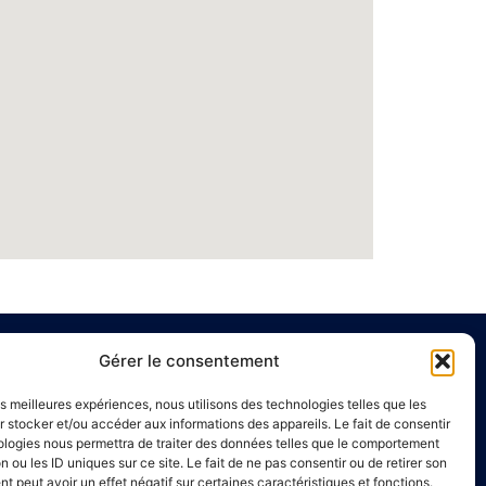
Gérer le consentement
e
Liens utiles
les meilleures expériences, nous utilisons des technologies telles que les
Annuaire de santé
 stocker et/ou accéder aux informations des appareils. Le fait de consentir
ologies nous permettra de traiter des données telles que le comportement
00 à 16h00
Mentions légales
n ou les ID uniques sur ce site. Le fait de ne pas consentir ou de retirer son
Politique de confidentialité
 peut avoir un effet négatif sur certaines caractéristiques et fonctions.