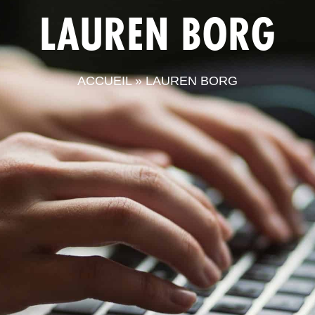
LAUREN BORG
LA CPTS
ACTUALITÉS
LE
ACCUEIL
»
LAUREN BORG