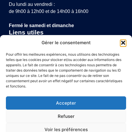
Du lundi au vendredi :
de 9h00 à 12h00 et de 14h00 à 16h00
Fermé le samedi et dimanche
Liens utiles
Annuaire de santé
Gérer le consentement
Mentions légales
Politique de confidentialité
Pour offrir les meilleures expériences, nous utilisons des technologies
telles que les cookies pour stocker et/ou accéder aux informations des
Plan du site
appareils. Le fait de consentir à ces technologies nous permettra de
traiter des données telles que le comportement de navigation ou les ID
uniques sur ce site. Le fait de ne pas consentir ou de retirer son
consentement peut avoir un effet négatif sur certaines caractéristiques
Accessibilité
et fonctions.
Mentions légales
Accepter
Plan du site
Refuser
Confidentialité
Voir les préférences