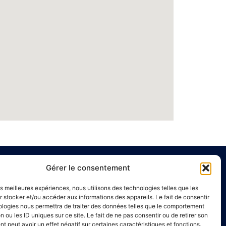
Gérer le consentement
e
Liens utiles
les meilleures expériences, nous utilisons des technologies telles que les
Annuaire de santé
 stocker et/ou accéder aux informations des appareils. Le fait de consentir
ologies nous permettra de traiter des données telles que le comportement
00 à 16h00
Mentions légales
n ou les ID uniques sur ce site. Le fait de ne pas consentir ou de retirer son
Politique de confidentialité
 peut avoir un effet négatif sur certaines caractéristiques et fonctions.