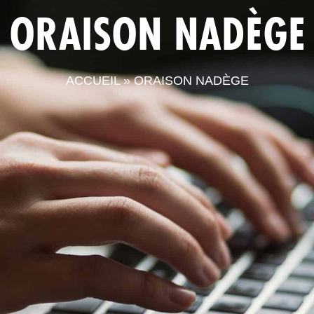
ORAISON NADÈGE
LA CPTS
ACTUALITÉS
LE
ACCUEIL
»
ORAISON NADÈGE