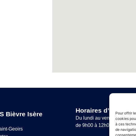
Horaires d’ouvertur
S Bièvre Isère
Pour offrir 
Du lundi au vendredi :
cookies pour
à ces techn
de 9h00 à 12h00 et de 14h
aint-Geoirs
de navigatio
consentement