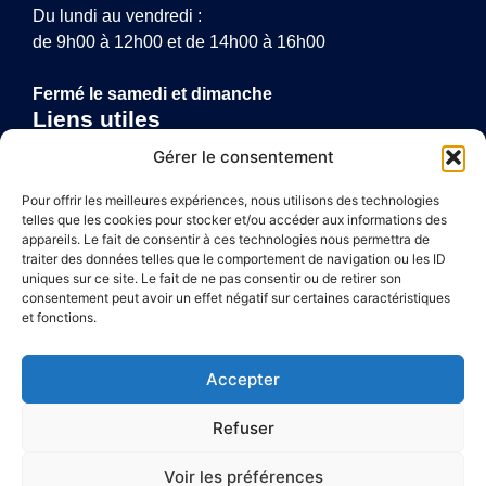
Du lundi au vendredi :
de 9h00 à 12h00 et de 14h00 à 16h00
Fermé le samedi et dimanche
Liens utiles
Annuaire de santé
Gérer le consentement
Mentions légales
Politique de confidentialité
Pour offrir les meilleures expériences, nous utilisons des technologies
telles que les cookies pour stocker et/ou accéder aux informations des
Plan du site
appareils. Le fait de consentir à ces technologies nous permettra de
traiter des données telles que le comportement de navigation ou les ID
uniques sur ce site. Le fait de ne pas consentir ou de retirer son
consentement peut avoir un effet négatif sur certaines caractéristiques
Accessibilité
et fonctions.
Mentions légales
Accepter
Plan du site
Refuser
Confidentialité
Voir les préférences