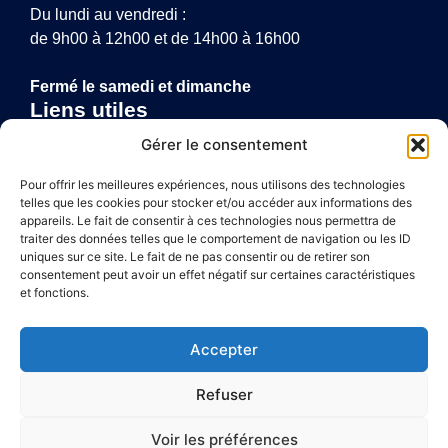
Du lundi au vendredi :
de 9h00 à 12h00 et de 14h00 à 16h00
Fermé le samedi et dimanche
Liens utiles
Annuaire de santé
Gérer le consentement
Mentions légales
Politique de confidentialité
Pour offrir les meilleures expériences, nous utilisons des technologies
telles que les cookies pour stocker et/ou accéder aux informations des
Plan du site
appareils. Le fait de consentir à ces technologies nous permettra de
traiter des données telles que le comportement de navigation ou les ID
uniques sur ce site. Le fait de ne pas consentir ou de retirer son
consentement peut avoir un effet négatif sur certaines caractéristiques
Accessibilité
et fonctions.
Mentions légales
Accepter
Plan du site
Refuser
Confidentialité
Voir les préférences