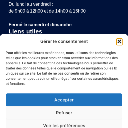
Du lundi au vendredi :
de 9h00 à 12h00 et de 14h00 à 16h00
Fermé le samedi et dimanche
Liens utiles
Annuaire de santé
Gérer le consentement
Mentions légales
Politique de confidentialité
Pour offrir les meilleures expériences, nous utilisons des technologies
telles que les cookies pour stocker et/ou accéder aux informations des
Plan du site
appareils. Le fait de consentir à ces technologies nous permettra de
traiter des données telles que le comportement de navigation ou les ID
uniques sur ce site. Le fait de ne pas consentir ou de retirer son
consentement peut avoir un effet négatif sur certaines caractéristiques
Accessibilité
et fonctions.
Mentions légales
Accepter
Plan du site
Refuser
Confidentialité
Voir les préférences