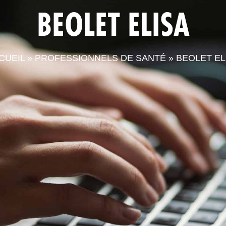
BEOLET ELISA
LA CPTS
ACTUALITÉS
LE
CUEIL
»
PROFESSIONNELS DE SANTÉ
»
BEOLET EL