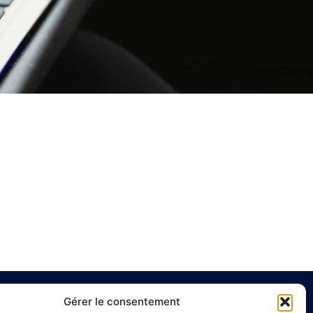
Gérer le consentement