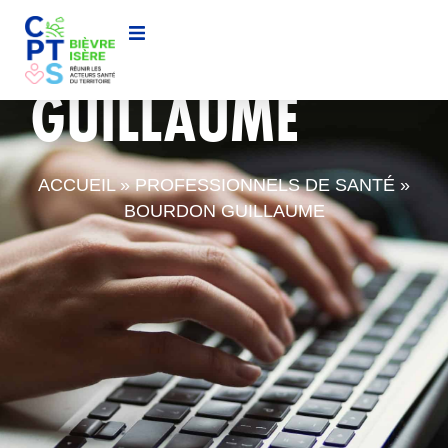
BOURDON
GUILLAUME
ACCUEIL
»
PROFESSIONNELS DE SANTÉ
»
BOURDON GUILLAUME