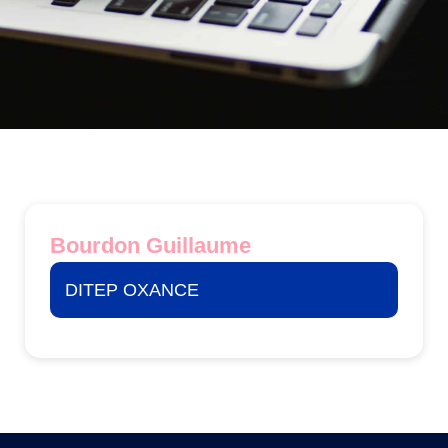
Bourdon Guillaume
DITEP OXANCE