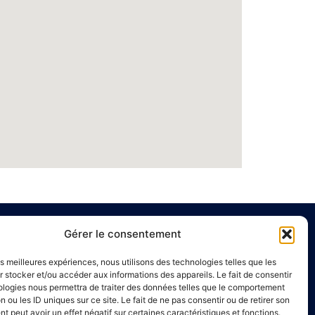
Gérer le consentement
e
Liens utiles
les meilleures expériences, nous utilisons des technologies telles que les
Annuaire de santé
 stocker et/ou accéder aux informations des appareils. Le fait de consentir
ologies nous permettra de traiter des données telles que le comportement
00 à 16h00
Mentions légales
n ou les ID uniques sur ce site. Le fait de ne pas consentir ou de retirer son
Politique de confidentialité
 peut avoir un effet négatif sur certaines caractéristiques et fonctions.