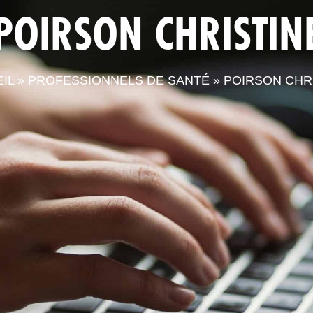
POIRSON CHRISTIN
LA CPTS
ACTUALITÉS
LE
IL
»
PROFESSIONNELS DE SANTÉ
»
POIRSON CHR