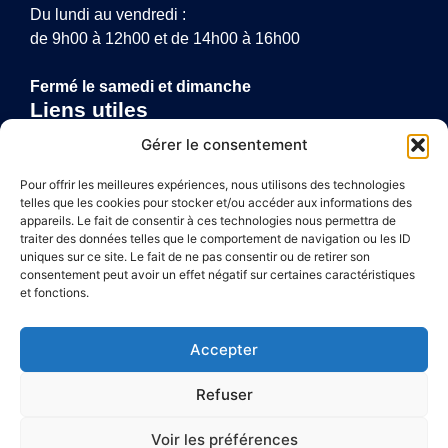
Du lundi au vendredi :
de 9h00 à 12h00 et de 14h00 à 16h00
Fermé le samedi et dimanche
Liens utiles
Annuaire de santé
Gérer le consentement
Mentions légales
Politique de confidentialité
Pour offrir les meilleures expériences, nous utilisons des technologies
telles que les cookies pour stocker et/ou accéder aux informations des
Plan du site
appareils. Le fait de consentir à ces technologies nous permettra de
traiter des données telles que le comportement de navigation ou les ID
uniques sur ce site. Le fait de ne pas consentir ou de retirer son
consentement peut avoir un effet négatif sur certaines caractéristiques
Accessibilité
et fonctions.
Mentions légales
Accepter
Plan du site
Refuser
Confidentialité
Voir les préférences