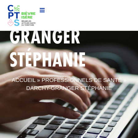
DARCHY-
GRANGER
STÉPHANIE
ACCUEIL
»
PROFESSIONNELS DE SANTÉ
»
DARCHY-GRANGER STÉPHANIE