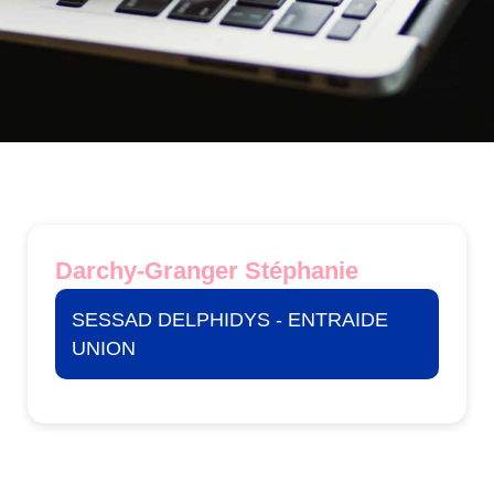
Darchy-Granger Stéphanie
SESSAD DELPHIDYS - ENTRAIDE
UNION