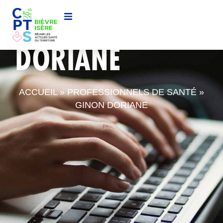
GINON
DORIANE
ACCUEIL
»
PROFESSIONNELS DE SANTÉ
»
GINON DORIANE