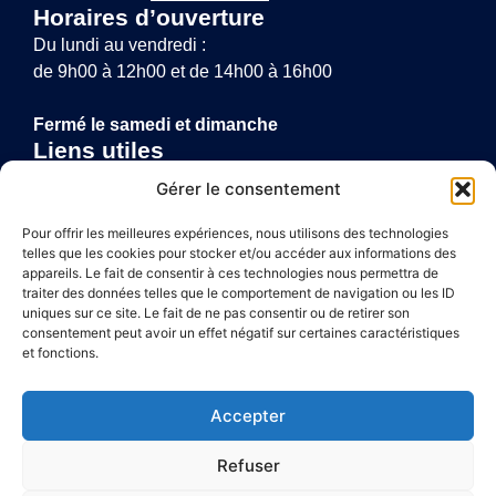
Horaires d’ouverture
Du lundi au vendredi :
de 9h00 à 12h00 et de 14h00 à 16h00
Fermé le samedi et dimanche
Liens utiles
Annuaire de santé
Gérer le consentement
Mentions légales
Politique de confidentialité
Pour offrir les meilleures expériences, nous utilisons des technologies
telles que les cookies pour stocker et/ou accéder aux informations des
Plan du site
appareils. Le fait de consentir à ces technologies nous permettra de
traiter des données telles que le comportement de navigation ou les ID
uniques sur ce site. Le fait de ne pas consentir ou de retirer son
consentement peut avoir un effet négatif sur certaines caractéristiques
Accessibilité
et fonctions.
Mentions légales
Accepter
Plan du site
Refuser