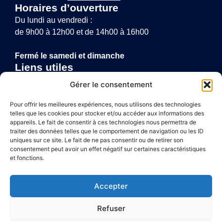
Horaires d’ouverture
Du lundi au vendredi :
de 9h00 à 12h00 et de 14h00 à 16h00
Fermé le samedi et dimanche
Liens utiles
Annuaire de santé
Gérer le consentement
Mentions légales
Politique de confidentialité
Pour offrir les meilleures expériences, nous utilisons des technologies
telles que les cookies pour stocker et/ou accéder aux informations des
Plan du site
appareils. Le fait de consentir à ces technologies nous permettra de
traiter des données telles que le comportement de navigation ou les ID
uniques sur ce site. Le fait de ne pas consentir ou de retirer son
consentement peut avoir un effet négatif sur certaines caractéristiques
Accessibilité
et fonctions.
Mentions légales
Accepter
Plan du site
Refuser