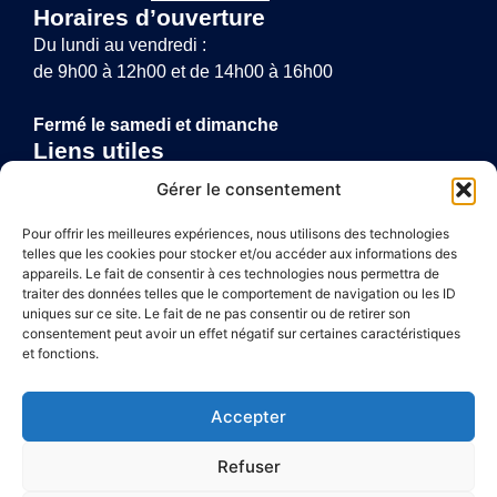
Horaires d’ouverture
Du lundi au vendredi :
de 9h00 à 12h00 et de 14h00 à 16h00
Fermé le samedi et dimanche
Liens utiles
Annuaire de santé
Gérer le consentement
Mentions légales
Politique de confidentialité
Pour offrir les meilleures expériences, nous utilisons des technologies
telles que les cookies pour stocker et/ou accéder aux informations des
Plan du site
appareils. Le fait de consentir à ces technologies nous permettra de
traiter des données telles que le comportement de navigation ou les ID
uniques sur ce site. Le fait de ne pas consentir ou de retirer son
consentement peut avoir un effet négatif sur certaines caractéristiques
Accessibilité
et fonctions.
Mentions légales
Accepter
Plan du site
Refuser