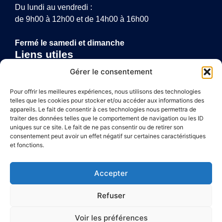
Du lundi au vendredi :
de 9h00 à 12h00 et de 14h00 à 16h00
Fermé le samedi et dimanche
Liens utiles
Annuaire de santé
Gérer le consentement
Mentions légales
Politique de confidentialité
Pour offrir les meilleures expériences, nous utilisons des technologies
telles que les cookies pour stocker et/ou accéder aux informations des
Plan du site
appareils. Le fait de consentir à ces technologies nous permettra de
traiter des données telles que le comportement de navigation ou les ID
uniques sur ce site. Le fait de ne pas consentir ou de retirer son
consentement peut avoir un effet négatif sur certaines caractéristiques
Accessibilité
et fonctions.
Mentions légales
Accepter
Plan du site
Refuser
Confidentialité
Voir les préférences