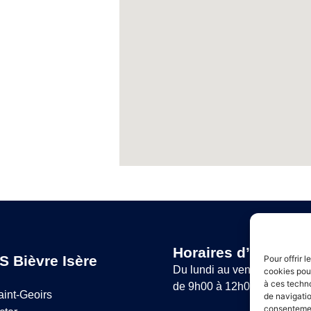
Horaires d’ouvertur
S Bièvre Isère
Pour offrir 
Du lundi au vendredi :
cookies pour
à ces techn
de 9h00 à 12h00 et de 14h
aint-Geoirs
de navigatio
consentement