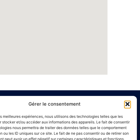
Gérer le consentement
e
Liens utiles
les meilleures expériences, nous utilisons des technologies telles que les
Annuaire de santé
 stocker et/ou accéder aux informations des appareils. Le fait de consentir
ologies nous permettra de traiter des données telles que le comportement
00 à 16h00
Mentions légales
n ou les ID uniques sur ce site. Le fait de ne pas consentir ou de retirer son
Politique de confidentialité
 peut avoir un effet négatif sur certaines caractéristiques et fonctions.