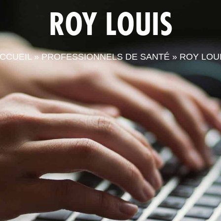
ROY LOUIS
LA CPTS
ACTUALITÉS
LE
CCUEIL
»
PROFESSIONNELS DE SANTÉ
»
ROY LOU