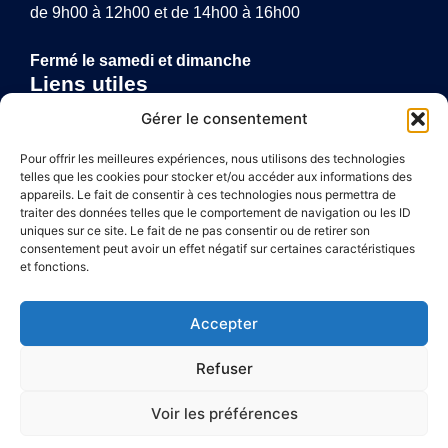
de 9h00 à 12h00 et de 14h00 à 16h00
Fermé le samedi et dimanche
Liens utiles
Annuaire de santé
Gérer le consentement
Mentions légales
Politique de confidentialité
Pour offrir les meilleures expériences, nous utilisons des technologies
telles que les cookies pour stocker et/ou accéder aux informations des
Plan du site
appareils. Le fait de consentir à ces technologies nous permettra de
traiter des données telles que le comportement de navigation ou les ID
uniques sur ce site. Le fait de ne pas consentir ou de retirer son
consentement peut avoir un effet négatif sur certaines caractéristiques
Accessibilité
et fonctions.
Mentions légales
Accepter
Plan du site
Refuser
Confidentialité
Voir les préférences