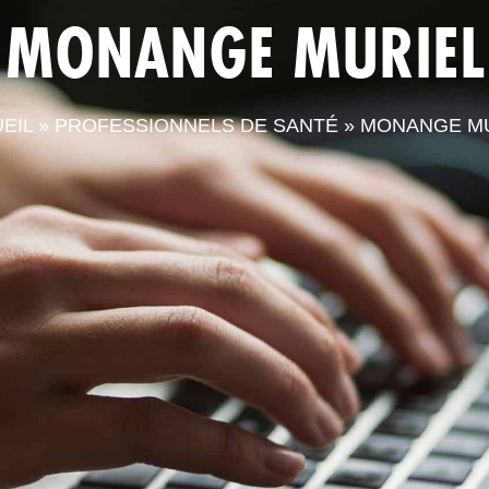
MONANGE MURIEL
LA CPTS
ACTUALITÉS
LE
EIL
»
PROFESSIONNELS DE SANTÉ
»
MONANGE M