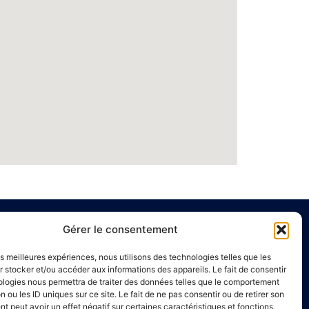
Gérer le consentement
e
Liens utiles
les meilleures expériences, nous utilisons des technologies telles que les
Annuaire de santé
 stocker et/ou accéder aux informations des appareils. Le fait de consentir
ologies nous permettra de traiter des données telles que le comportement
00 à 16h00
Mentions légales
n ou les ID uniques sur ce site. Le fait de ne pas consentir ou de retirer son
Politique de confidentialité
 peut avoir un effet négatif sur certaines caractéristiques et fonctions.