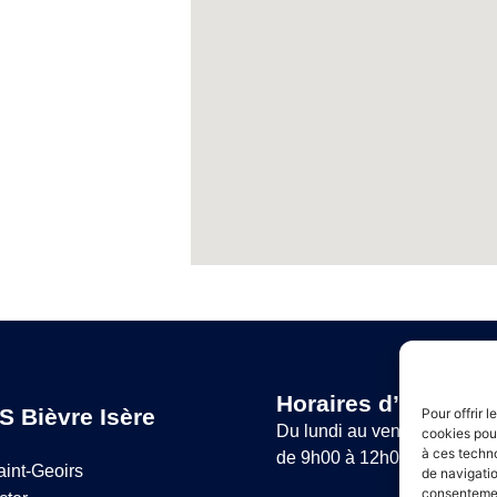
Horaires d’ouvertur
S Bièvre Isère
Pour offrir 
Du lundi au vendredi :
cookies pour
à ces techn
de 9h00 à 12h00 et de 14h
aint-Geoirs
de navigatio
consentement