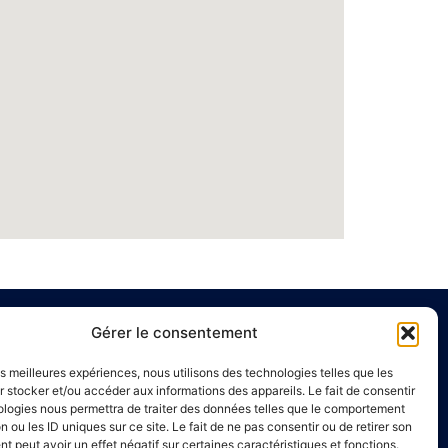
Gérer le consentement
e
Liens utiles
les meilleures expériences, nous utilisons des technologies telles que les
Annuaire de santé
 stocker et/ou accéder aux informations des appareils. Le fait de consentir
ologies nous permettra de traiter des données telles que le comportement
00 à 16h00
Mentions légales
n ou les ID uniques sur ce site. Le fait de ne pas consentir ou de retirer son
Politique de confidentialité
 peut avoir un effet négatif sur certaines caractéristiques et fonctions.