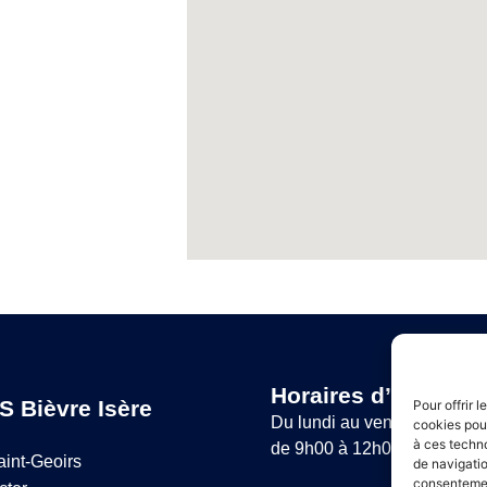
Horaires d’ouvertur
S Bièvre Isère
Pour offrir 
Du lundi au vendredi :
cookies pour
à ces techn
de 9h00 à 12h00 et de 14h
aint-Geoirs
de navigatio
consentement