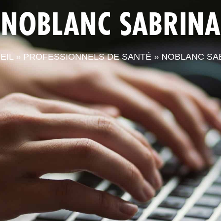
NOBLANC SABRINA
LA CPTS
ACTUALITÉS
LE
EIL
»
PROFESSIONNELS DE SANTÉ
»
NOBLANC SA