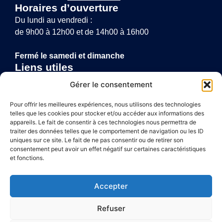
Horaires d’ouverture
Du lundi au vendredi :
de 9h00 à 12h00 et de 14h00 à 16h00
Fermé le samedi et dimanche
Liens utiles
Annuaire de santé
Gérer le consentement
Mentions légales
Politique de confidentialité
Pour offrir les meilleures expériences, nous utilisons des technologies
telles que les cookies pour stocker et/ou accéder aux informations des
Plan du site
appareils. Le fait de consentir à ces technologies nous permettra de
traiter des données telles que le comportement de navigation ou les ID
uniques sur ce site. Le fait de ne pas consentir ou de retirer son
consentement peut avoir un effet négatif sur certaines caractéristiques
Accessibilité
et fonctions.
Mentions légales
Accepter
Plan du site
Refuser