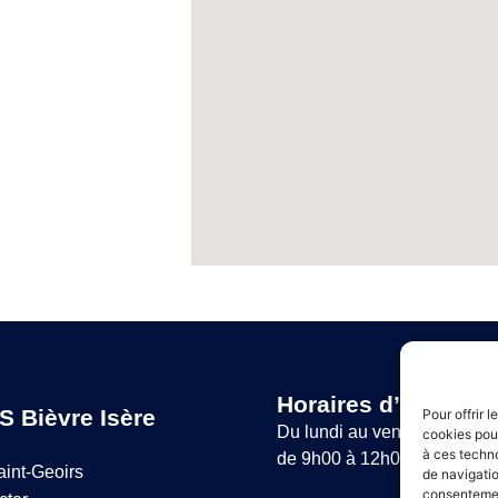
Horaires d’ouvertur
S Bièvre Isère
Pour offrir 
Du lundi au vendredi :
cookies pour
à ces techn
de 9h00 à 12h00 et de 14h
aint-Geoirs
de navigatio
consentement