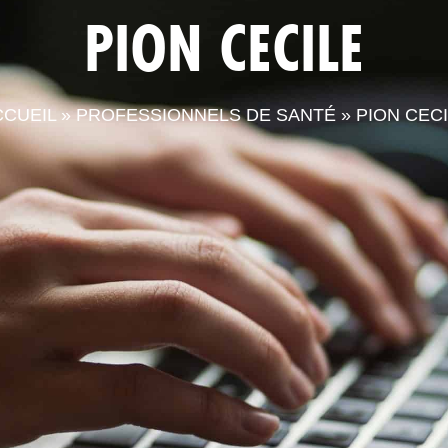
PION CECILE
LA CPTS
ACTUALITÉS
LE
CCUEIL
»
PROFESSIONNELS DE SANTÉ
»
PION CEC