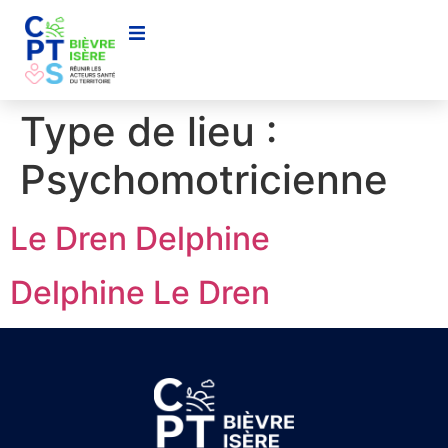
contenu
principal
Type de lieu :
Psychomotricienne
Le Dren Delphine
Delphine Le Dren