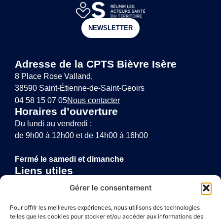
NEWSLETTER
Adresse de la CPTS Bièvre Isère
8 Place Rose Valland,
38590 Saint-Étienne-de-Saint-Geoirs
04 58 15 07 05
Nous contacter
Horaires d’ouverture
Du lundi au vendredi :
de 9h00 à 12h00 et de 14h00 à 16h00
Fermé le samedi et dimanche
Liens utiles
Annuaire de santé
Gérer le consentement
Mentions légales
Politique de confidentialité
Pour offrir les meilleures expériences, nous utilisons des technologies
telles que les cookies pour stocker et/ou accéder aux informations des
Plan du site