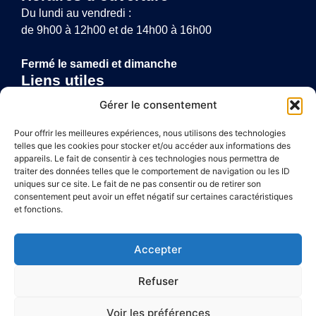
Du lundi au vendredi :
de 9h00 à 12h00 et de 14h00 à 16h00
Fermé le samedi et dimanche
Liens utiles
Annuaire de santé
Gérer le consentement
Mentions légales
Politique de confidentialité
Pour offrir les meilleures expériences, nous utilisons des technologies
telles que les cookies pour stocker et/ou accéder aux informations des
Plan du site
appareils. Le fait de consentir à ces technologies nous permettra de
traiter des données telles que le comportement de navigation ou les ID
uniques sur ce site. Le fait de ne pas consentir ou de retirer son
consentement peut avoir un effet négatif sur certaines caractéristiques
Accessibilité
et fonctions.
Mentions légales
Accepter
Plan du site
Refuser
Confidentialité
Voir les préférences